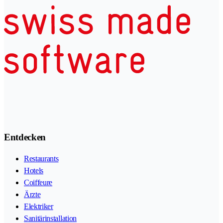
Entdecken
Restaurants
Hotels
Coiffeure
Ärzte
Elektriker
Sanitärinstallation