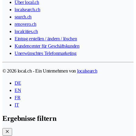
Über local.ch
localsearch.ch
search.ch
renovero.ch
localcities.ch
Eintrag erstellen / ändern / löschen
Kundencenter für Geschäftskunden
Unerwünschtes Telefonmarketing
© 2026 local.ch - Ein Unternehmen von
localsearch
DE
EN
FR
IT
Ergebnisse filtern