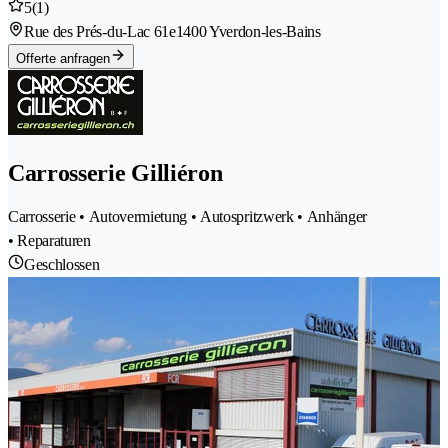
5
(1)
Rue des Prés-du-Lac 61e
1400 Yverdon-les-Bains
Offerte anfragen
Carrosserie Gilliéron
Carrosserie • Autovermietung • Autospritzwerk • Anhänger
• Reparaturen
Geschlossen