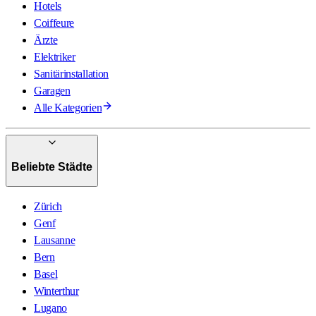
Hotels
Coiffeure
Ärzte
Elektriker
Sanitärinstallation
Garagen
Alle Kategorien
Beliebte Städte
Zürich
Genf
Lausanne
Bern
Basel
Winterthur
Lugano