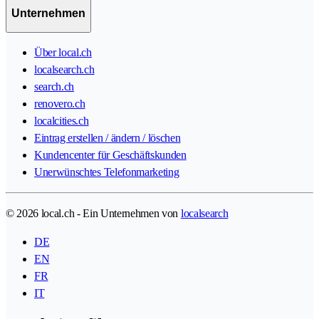
Unternehmen
Über local.ch
localsearch.ch
search.ch
renovero.ch
localcities.ch
Eintrag erstellen / ändern / löschen
Kundencenter für Geschäftskunden
Unerwünschtes Telefonmarketing
© 2026 local.ch - Ein Unternehmen von
localsearch
DE
EN
FR
IT