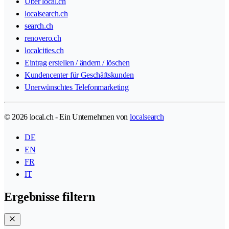
Über local.ch
localsearch.ch
search.ch
renovero.ch
localcities.ch
Eintrag erstellen / ändern / löschen
Kundencenter für Geschäftskunden
Unerwünschtes Telefonmarketing
© 2026 local.ch - Ein Unternehmen von
localsearch
DE
EN
FR
IT
Ergebnisse filtern