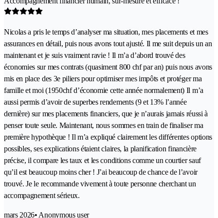
Accompagnement financier humain, sur-mesure et efficace !
Nicolas a pris le temps d’analyser ma situation, mes placements et mes
assurances en détail, puis nous avons tout ajusté. Il me suit depuis un an
maintenant et je suis vraiment ravie ! Il m’a d’abord trouvé des
économies sur mes contrats (quasiment 800 chf par an) puis nous avons
mis en place des 3e piliers pour optimiser mes impôts et protéger ma
famille et moi (1950chf d’économie cette année normalement) Il m’a
aussi permis d’avoir de superbes rendements (9 et 13% l’année
dernière) sur mes placements financiers, que je n’aurais jamais réussi à
penser toute seule. Maintenant, nous sommes en train de finaliser ma
première hypothèque ! Il m’a expliqué clairement les différentes options
possibles, ses explications étaient claires, la planification financière
précise, il compare les taux et les conditions comme un courtier sauf
qu’il est beaucoup moins cher ! J’ai beaucoup de chance de l’avoir
trouvé. Je le recommande vivement à toute personne cherchant un
accompagnement sérieux.
mars 2026
• Anonymous user