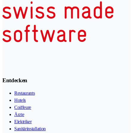
Entdecken
Restaurants
Hotels
Coiffeure
Ärzte
Elektriker
Sanitärinstallation