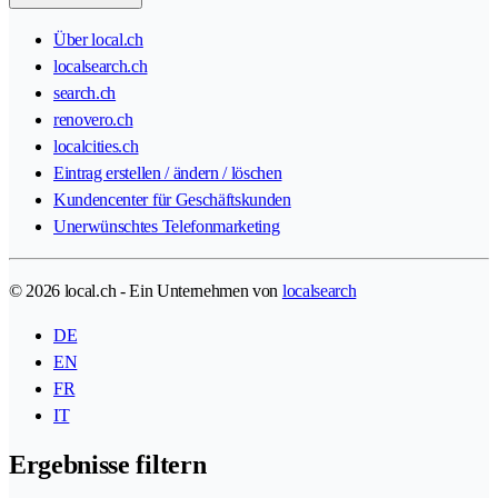
Über local.ch
localsearch.ch
search.ch
renovero.ch
localcities.ch
Eintrag erstellen / ändern / löschen
Kundencenter für Geschäftskunden
Unerwünschtes Telefonmarketing
© 2026 local.ch - Ein Unternehmen von
localsearch
DE
EN
FR
IT
Ergebnisse filtern