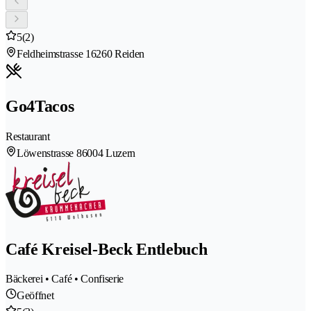
5
(2)
Feldheimstrasse 1
6260 Reiden
Go4Tacos
Restaurant
Löwenstrasse 8
6004 Luzern
Café Kreisel-Beck Entlebuch
Bäckerei • Café • Confiserie
Geöffnet