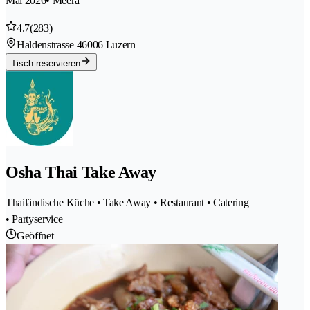
Mai 2026
• Meera
4.7
(283)
Haldenstrasse 4
6006 Luzern
Tisch reservieren
Osha Thai Take Away
Thailändische Küche • Take Away • Restaurant • Catering
• Partyservice
Geöffnet