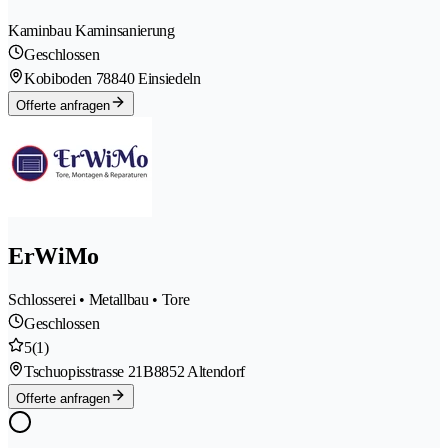
Kaminbau Kaminsanierung
Geschlossen
Kobiboden 7
8840 Einsiedeln
Offerte anfragen
ErWiMo
Schlosserei • Metallbau • Tore
Geschlossen
5
(1)
Tschuopisstrasse 21B
8852 Altendorf
Offerte anfragen