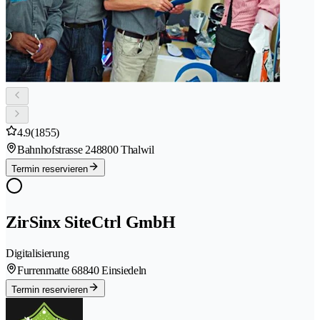
4.9
(1855)
Bahnhofstrasse 24
8800 Thalwil
Termin reservieren
ZirSinx SiteCtrl GmbH
Digitalisierung
Furrenmatte 6
8840 Einsiedeln
Termin reservieren