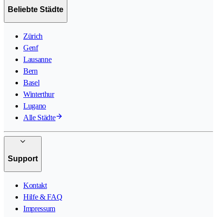
Beliebte Städte
Zürich
Genf
Lausanne
Bern
Basel
Winterthur
Lugano
Alle Städte
Support
Kontakt
Hilfe & FAQ
Impressum