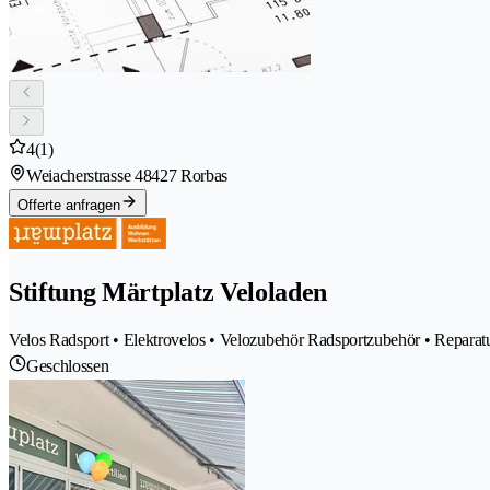
4
(1)
Weiacherstrasse 4
8427 Rorbas
Offerte anfragen
Stiftung Märtplatz Veloladen
Velos Radsport • Elektrovelos • Velozubehör Radsportzubehör • Reparatu
Geschlossen