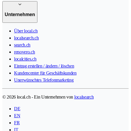
Unternehmen
Über local.ch
localsearch.ch
search.ch
renovero.ch
localcities.ch
Eintrag erstellen / ändern / löschen
Kundencenter für Geschäftskunden
Unerwünschtes Telefonmarketing
© 2026 local.ch - Ein Unternehmen von
localsearch
DE
EN
FR
IT