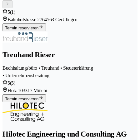
5
(1)
Bahnhofstrasse 276
4563 Gerlafingen
Termin reservieren
Treuhand Rieser
Buchhaltungsbüro • Treuhand • Steuererklärung
• Unternehmensberatung
5
(5)
Holz 10
3317 Mülchi
Termin reservieren
Hilotec Engineering und Consulting AG