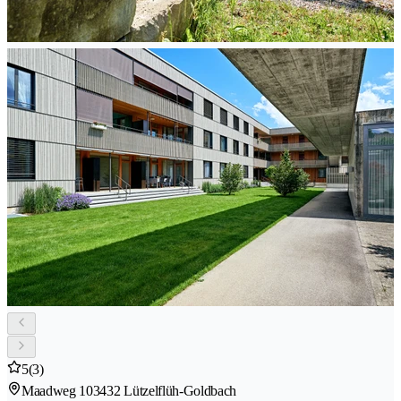
5
(3)
Maadweg 10
3432 Lützelflüh-Goldbach