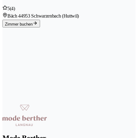
5
(4)
Bäch 4
4953 Schwarzenbach (Huttwil)
Zimmer buchen
Mode Berther