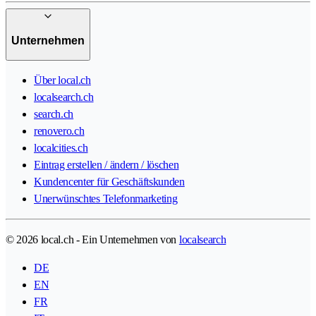
Unternehmen
Über local.ch
localsearch.ch
search.ch
renovero.ch
localcities.ch
Eintrag erstellen / ändern / löschen
Kundencenter für Geschäftskunden
Unerwünschtes Telefonmarketing
© 2026 local.ch - Ein Unternehmen von
localsearch
DE
EN
FR