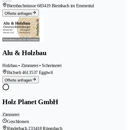
Biembachstrasse 68
3419 Biembach im Emmental
Offerte anfragen
Alu & Holzbau
Holzbau • Zimmerei • Schreinerei
Bichseli 461
3537 Eggiwil
Offerte anfragen
Holz Planet GmbH
Zimmerei
Geschlossen
Rinderbach 23
3418 Rüegsbach