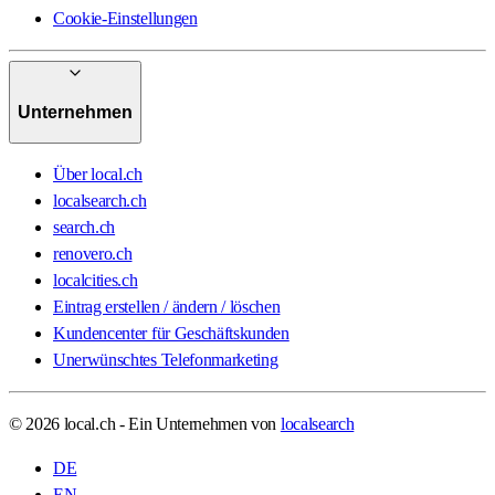
Cookie-Einstellungen
Unternehmen
Über local.ch
localsearch.ch
search.ch
renovero.ch
localcities.ch
Eintrag erstellen / ändern / löschen
Kundencenter für Geschäftskunden
Unerwünschtes Telefonmarketing
© 2026 local.ch - Ein Unternehmen von
localsearch
DE
EN