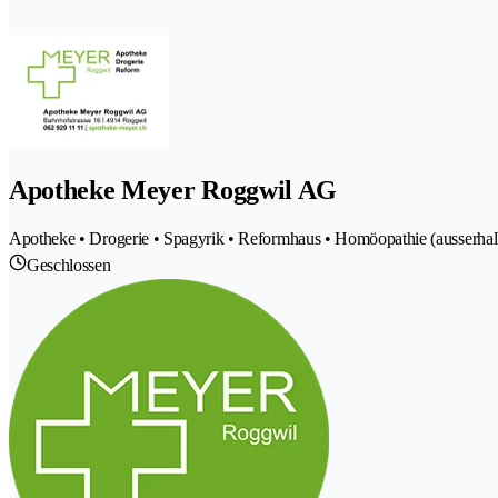
Apotheke Meyer Roggwil AG
Apotheke • Drogerie • Spagyrik • Reformhaus • Homöopathie (ausserhalb
Geschlossen