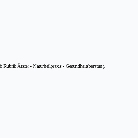
 Rubrik Ärzte) • Naturheilpraxis • Gesundheitsberatung