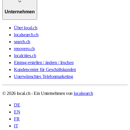
Unternehmen
Über local.ch
localsearch.ch
search.ch
renovero.ch
localcities.ch
Eintrag erstellen / ändern / löschen
Kundencenter für Geschäftskunden
Unerwünschtes Telefonmarketing
© 2026 local.ch - Ein Unternehmen von
localsearch
DE
EN
FR
IT