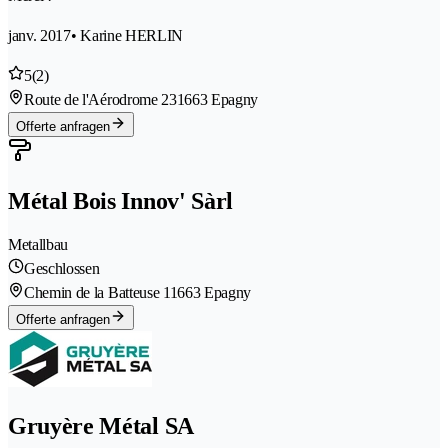
janv. 2017
• Karine HERLIN
5
(2)
Route de l'Aérodrome 23
1663 Epagny
Offerte anfragen
Métal Bois Innov' Sàrl
Metallbau
Geschlossen
Chemin de la Batteuse 1
1663 Epagny
Offerte anfragen
Gruyère Métal SA