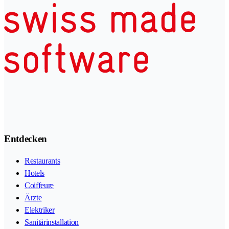
Entdecken
Restaurants
Hotels
Coiffeure
Ärzte
Elektriker
Sanitärinstallation