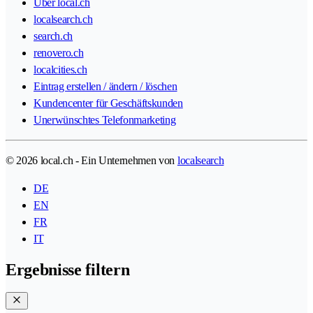
Über local.ch
localsearch.ch
search.ch
renovero.ch
localcities.ch
Eintrag erstellen / ändern / löschen
Kundencenter für Geschäftskunden
Unerwünschtes Telefonmarketing
© 2026 local.ch - Ein Unternehmen von
localsearch
DE
EN
FR
IT
Ergebnisse filtern