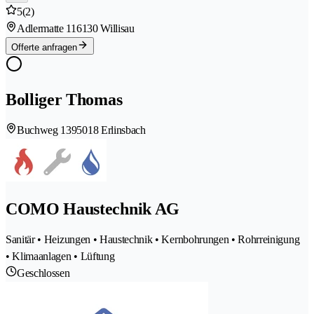
5
(2)
Adlermatte 11
6130 Willisau
Offerte anfragen
Bolliger Thomas
Buchweg 139
5018 Erlinsbach
COMO Haustechnik AG
Sanitär • Heizungen • Haustechnik • Kernbohrungen • Rohrreinigung
• Klimaanlagen • Lüftung
Geschlossen