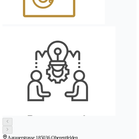
Aarauerstrasse 18
5036 Oberentfelden