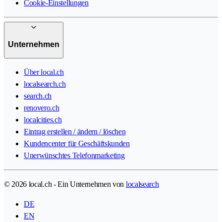
Cookie-Einstellungen
Unternehmen
Über local.ch
localsearch.ch
search.ch
renovero.ch
localcities.ch
Eintrag erstellen / ändern / löschen
Kundencenter für Geschäftskunden
Unerwünschtes Telefonmarketing
© 2026 local.ch - Ein Unternehmen von
localsearch
DE
EN