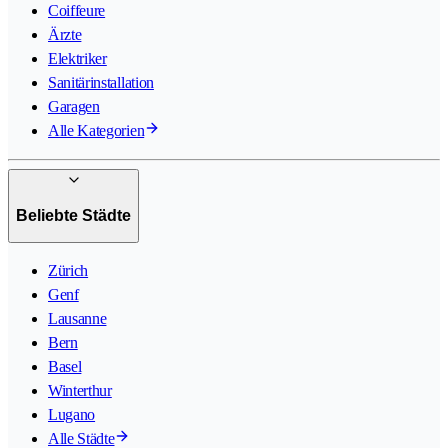
Coiffeure
Ärzte
Elektriker
Sanitärinstallation
Garagen
Alle Kategorien
Beliebte Städte
Zürich
Genf
Lausanne
Bern
Basel
Winterthur
Lugano
Alle Städte