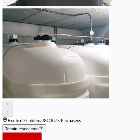
Route d'Ecublens 38C
1673 Promasens
Termin reservieren