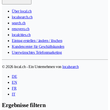
Über local.ch
localsearch.ch
search.ch
renovero.ch
localcities.ch
Eintrag erstellen / ändern / löschen
Kundencenter für Geschäftskunden
Unerwünschtes Telefonmarketing
© 2026 local.ch - Ein Unternehmen von
localsearch
DE
EN
FR
IT
Ergebnisse filtern