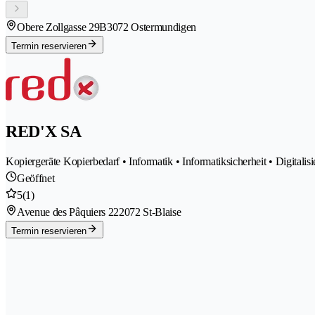
Obere Zollgasse 29B
3072 Ostermundigen
Termin reservieren
RED'X SA
Kopiergeräte Kopierbedarf • Informatik • Informatiksicherheit • Digitali
Geöffnet
5
(1)
Avenue des Pâquiers 22
2072 St-Blaise
Termin reservieren