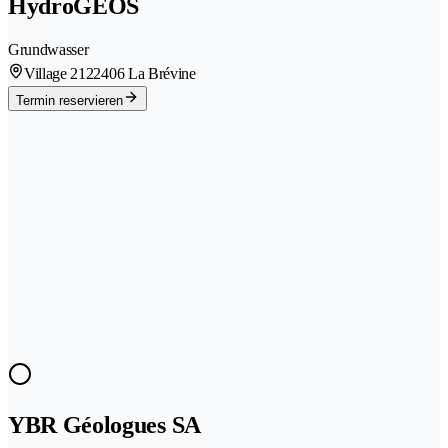
HydroGEOS
Grundwasser
Village 212
2406 La Brévine
Termin reservieren
YBR Géologues SA