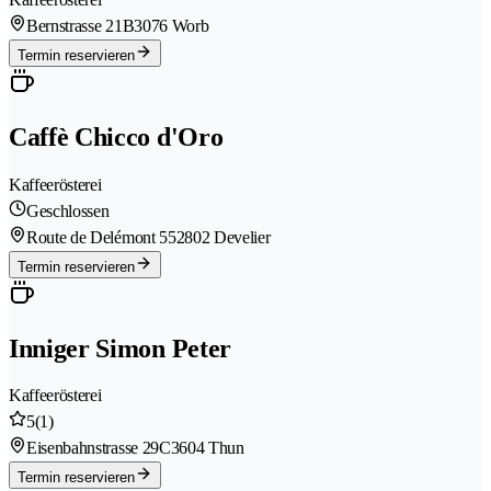
Bernstrasse 21B
3076 Worb
Termin reservieren
Caffè Chicco d'Oro
Kaffeerösterei
Geschlossen
Route de Delémont 55
2802 Develier
Termin reservieren
Inniger Simon Peter
Kaffeerösterei
5
(1)
Eisenbahnstrasse 29C
3604 Thun
Termin reservieren