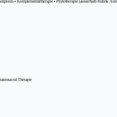
eilpraxis • Komplementärtherapie • Phytotherapie (ausserhalb Rubrik Ärzt
raniosacral Therapie