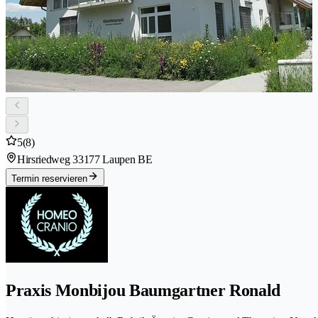
5
(8)
Hirsriedweg 3
3177 Laupen BE
Termin reservieren
Praxis Monbijou Baumgartner Ronald