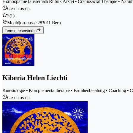
Homöopathie (ausserhalb Rubrik Ärzte) • Craniosacral Therapie • Naturh
Geschlossen
5
(1)
Monbijoustrasse 28
3011 Bern
Termin reservieren
Kiberia Helen Liechti
Kinesiologie • Komplementärtherapie • Familienberatung • Coaching • C
Geschlossen