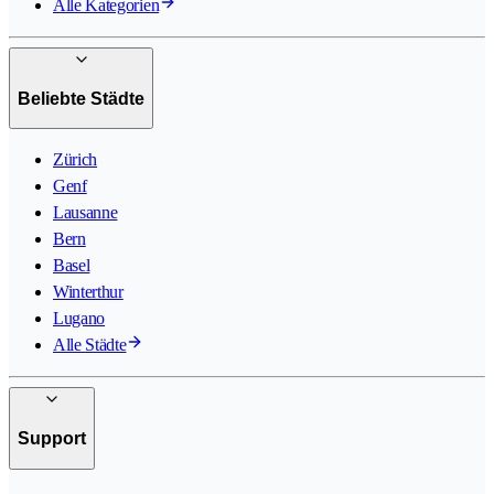
Alle Kategorien
Beliebte Städte
Zürich
Genf
Lausanne
Bern
Basel
Winterthur
Lugano
Alle Städte
Support