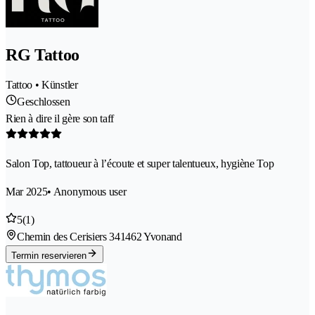
RG Tattoo
Tattoo • Künstler
Geschlossen
Rien à dire il gère son taff
Salon Top, tattoueur à l’écoute et super talentueux, hygiène Top
Mar 2025
• Anonymous user
5
(1)
Chemin des Cerisiers 34
1462 Yvonand
Termin reservieren