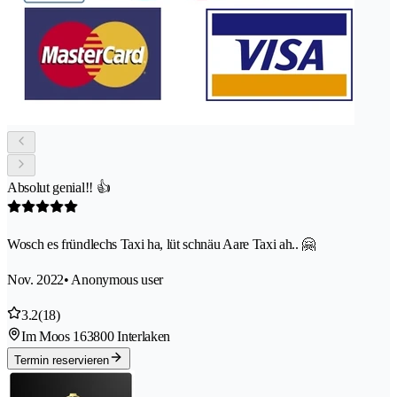
Absolut genial!! 👍
Wosch es fründlechs Taxi ha, lüt schnäu Aare Taxi ah.. 🤗
Nov. 2022
• Anonymous user
3.2
(18)
Im Moos 16
3800 Interlaken
Termin reservieren