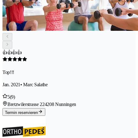
👍👍👍👍
Top!!!
Jan. 2021
• Marc Salathe
5
(9)
Bretzwilerstrasse 22
4208 Nunningen
Termin reservieren