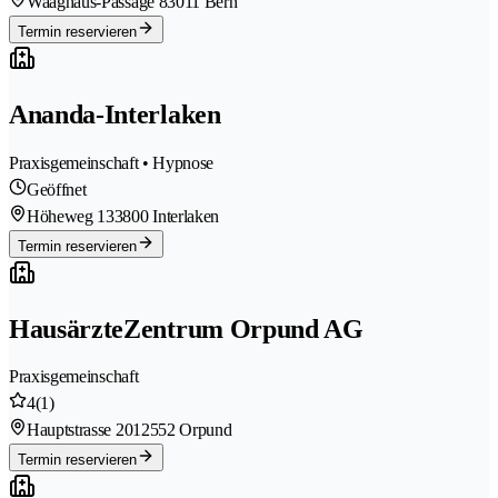
Waaghaus-Passage 8
3011 Bern
Termin reservieren
Ananda-Interlaken
Praxisgemeinschaft • Hypnose
Geöffnet
Höheweg 13
3800 Interlaken
Termin reservieren
HausärzteZentrum Orpund AG
Praxisgemeinschaft
4
(1)
Hauptstrasse 201
2552 Orpund
Termin reservieren