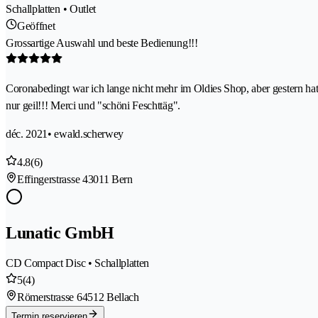
Schallplatten • Outlet
Geöffnet
Grossartige Auswahl und beste Bedienung!!!
Coronabedingt war ich lange nicht mehr im Oldies Shop, aber gestern hat'
nur geil!!! Merci und "schöni Feschttäg".
déc. 2021
• ewald.scherwey
4.8
(6)
Effingerstrasse 4
3011 Bern
Lunatic GmbH
CD Compact Disc • Schallplatten
5
(4)
Römerstrasse 6
4512 Bellach
Termin reservieren