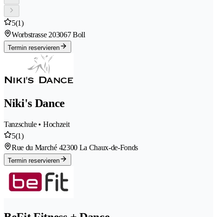
5
(1)
Worbstrasse 20
3067 Boll
Termin reservieren
Niki's Dance
Tanzschule • Hochzeit
5
(1)
Rue du Marché 4
2300 La Chaux-de-Fonds
Termin reservieren
BeFit Fitness + Dance