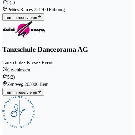
5
(1)
Petites-Rames 22
1700 Fribourg
Termin reservieren
Tanzschule Danceorama AG
Tanzschule • Kurse • Events
Geschlossen
5
(2)
Zentweg 26
3006 Bern
Termin reservieren