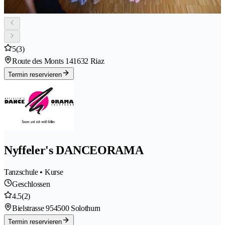
5
(3)
Route des Monts 14
1632 Riaz
Termin reservieren
Nyffeler's DANCEORAMA
Tanzschule • Kurse
Geschlossen
4.5
(2)
Bielstrasse 95
4500 Solothurn
Termin reservieren