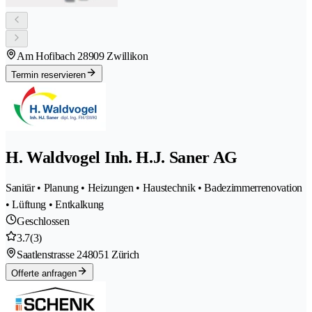
Am Hofibach 2
8909 Zwillikon
Termin reservieren
H. Waldvogel Inh. H.J. Saner AG
Sanitär • Planung • Heizungen • Haustechnik • Badezimmerrenovation
• Lüftung • Entkalkung
Geschlossen
3.7
(3)
Saatlenstrasse 24
8051 Zürich
Offerte anfragen