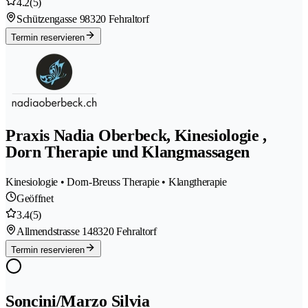
4.2
(5)
Schützengasse 9
8320 Fehraltorf
Termin reservieren
Praxis Nadia Oberbeck, Kinesiologie ,
Dorn Therapie und Klangmassagen
Kinesiologie • Dorn-Breuss Therapie • Klangtherapie
Geöffnet
3.4
(5)
Allmendstrasse 14
8320 Fehraltorf
Termin reservieren
Soncini/Marzo Silvia