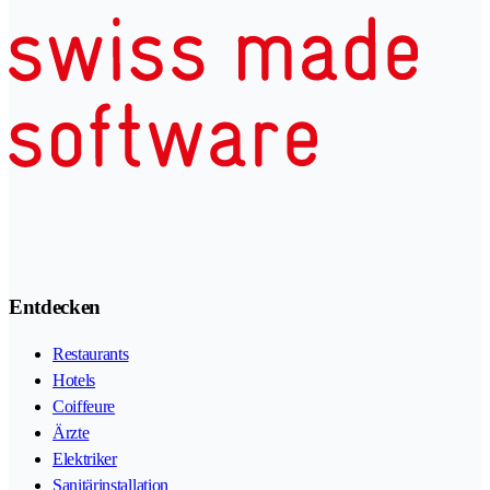
Entdecken
Restaurants
Hotels
Coiffeure
Ärzte
Elektriker
Sanitärinstallation