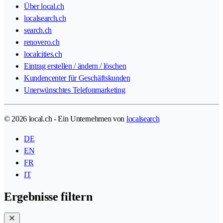
Über local.ch
localsearch.ch
search.ch
renovero.ch
localcities.ch
Eintrag erstellen / ändern / löschen
Kundencenter für Geschäftskunden
Unerwünschtes Telefonmarketing
© 2026 local.ch - Ein Unternehmen von
localsearch
DE
EN
FR
IT
Ergebnisse filtern