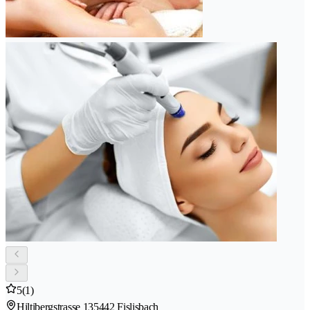
5
(1)
Hiltibergstrasse 13
5442 Fislisbach