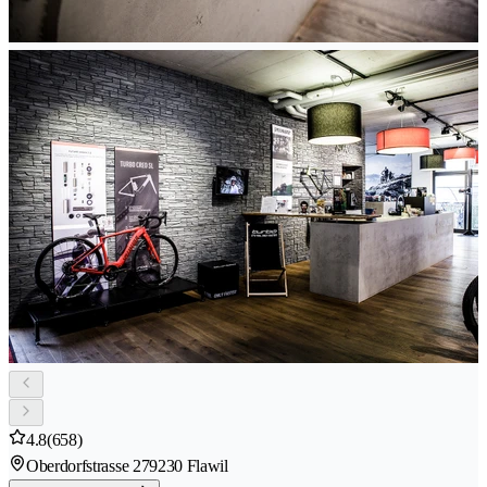
4.8
(658)
Oberdorfstrasse 27
9230 Flawil