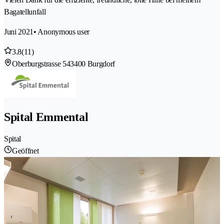
Bagatellunfall
Juni 2021
• Anonymous user
3.8
(11)
Oberburgstrasse 54
3400 Burgdorf
Spital Emmental
Spital
Geöffnet