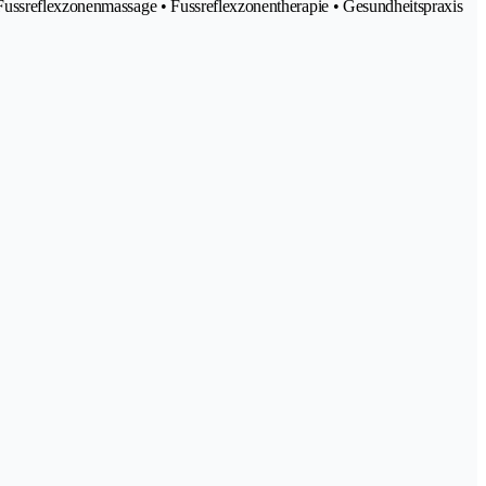
 Fussreflexzonenmassage • Fussreflexzonentherapie • Gesundheitspraxis