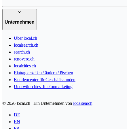
Unternehmen
Über local.ch
localsearch.ch
search.ch
renovero.ch
localcities.ch
Eintrag erstellen / ändern / löschen
Kundencenter für Geschäftskunden
Unerwünschtes Telefonmarketing
© 2026 local.ch - Ein Unternehmen von
localsearch
DE
EN
FR