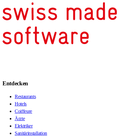
Entdecken
Restaurants
Hotels
Coiffeure
Ärzte
Elektriker
Sanitärinstallation