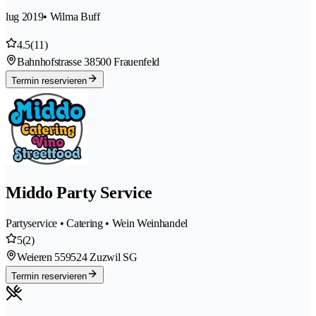
lug 2019
• Wilma Buff
4.5
(11)
Bahnhofstrasse 3
8500 Frauenfeld
Termin reservieren
Middo Party Service
Partyservice • Catering • Wein Weinhandel
5
(2)
Weieren 55
9524 Zuzwil SG
Termin reservieren