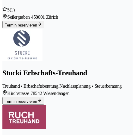
5
(1)
Seilergraben 45
8001 Zürich
Termin reservieren
Stucki Erbschafts-Treuhand
Treuhand • Erbschaftsberatung Nachlassplanung • Steuerberatung
Kirchstrasse 7
8542 Wiesendangen
Termin reservieren