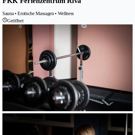
FKK Ferienzentrum Riva
Sauna • Erotische Massagen • Wellness
Geöffnet