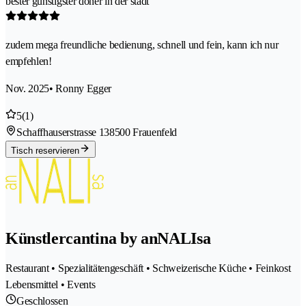
bester günstigster döner in der stadt
zudem mega freundliche bedienung, schnell und fein, kann ich nur
empfehlen!
Nov. 2025
• Ronny Egger
5
(1)
Schaffhauserstrasse 13
8500 Frauenfeld
Tisch reservieren
Künstlercantina by anNALIsa
Restaurant • Spezialitätengeschäft • Schweizerische Küche • Feinkost
Lebensmittel • Events
Geschlossen