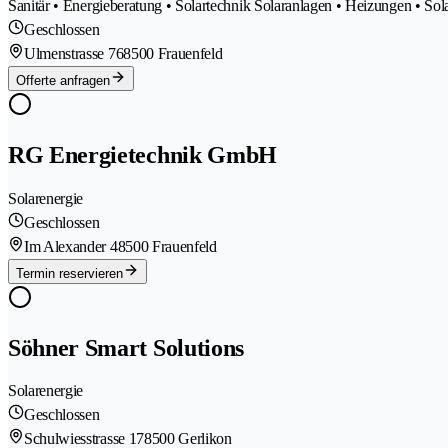
Sanitär • Energieberatung • Solartechnik Solaranlagen • Heizungen • Sol
Geschlossen
Ulmenstrasse 76
8500 Frauenfeld
Offerte anfragen
RG Energietechnik GmbH
Solarenergie
Geschlossen
Im Alexander 4
8500 Frauenfeld
Termin reservieren
Söhner Smart Solutions
Solarenergie
Geschlossen
Schulwiesstrasse 17
8500 Gerlikon