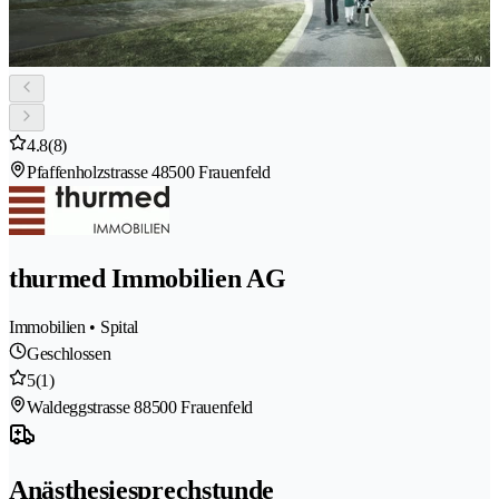
4.8
(8)
Pfaffenholzstrasse 4
8500 Frauenfeld
thurmed Immobilien AG
Immobilien • Spital
Geschlossen
5
(1)
Waldeggstrasse 8
8500 Frauenfeld
Anästhesiesprechstunde