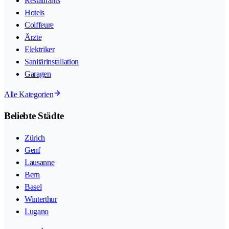
Restaurants
Hotels
Coiffeure
Ärzte
Elektriker
Sanitärinstallation
Garagen
Alle Kategorien
Beliebte Städte
Zürich
Genf
Lausanne
Bern
Basel
Winterthur
Lugano